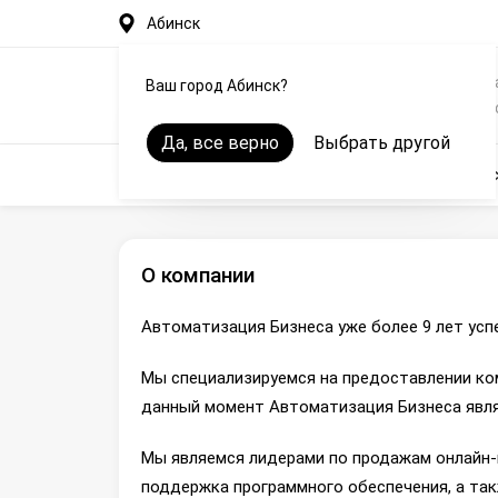
Абинск
Автоматизация рестор
Ваш город Абинск?
общепита на iiko в Абин
Да, все верно
Выбрать другой
Автоматизация
Оборудование
Онлайн-кас
О компании
Автоматизация Бизнеса уже более 9 лет усп
Мы специализируемся на предоставлении ко
данный момент Автоматизация Бизнеса явля
Мы являемся лидерами по продажам онлайн-к
поддержка программного обеспечения, а так